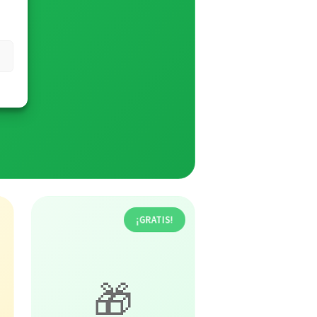
¡GRATIS!
🎁