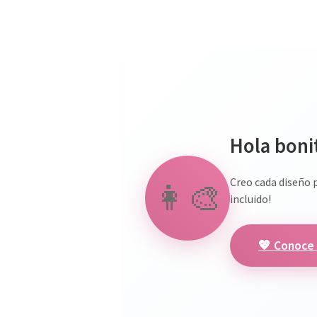
Hola bonit
Creo cada diseño 
👩‍🎨
incluido!
💖 Conoce 