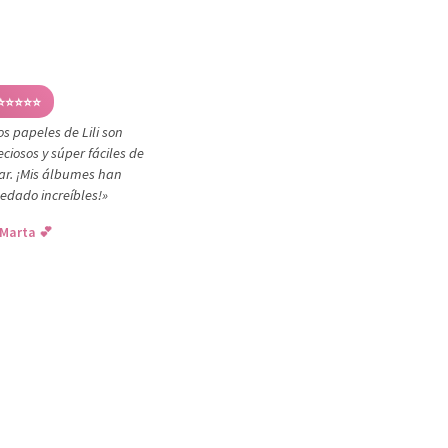
⭐⭐⭐⭐⭐
os papeles de Lili son
eciosos y súper fáciles de
ar. ¡Mis álbumes han
edado increíbles!»
Marta 💕