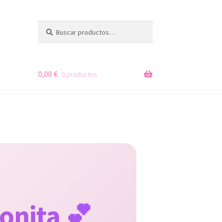
Buscar
Buscar
por:
0,00
€
0 productos
onita 💕