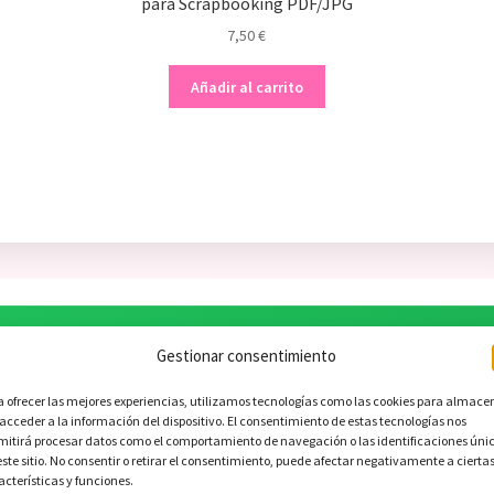
para Scrapbooking PDF/JPG
7,50
€
o
Añadir al carrito
l
.
Gestionar consentimiento
a ofrecer las mejores experiencias, utilizamos tecnologías como las cookies para almace
 acceder a la información del dispositivo. El consentimiento de estas tecnologías nos
mitirá procesar datos como el comportamiento de navegación o las identificaciones úni
🎁 ¡Oferta especial!
este sitio. No consentir o retirar el consentimiento, puede afectar negativamente a cierta
acterísticas y funciones.