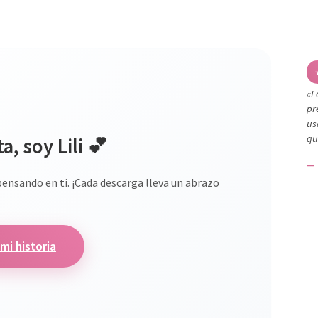
«L
pr
us
qu
a, soy Lili 💕
— 
pensando en ti. ¡Cada descarga lleva un abrazo
mi historia