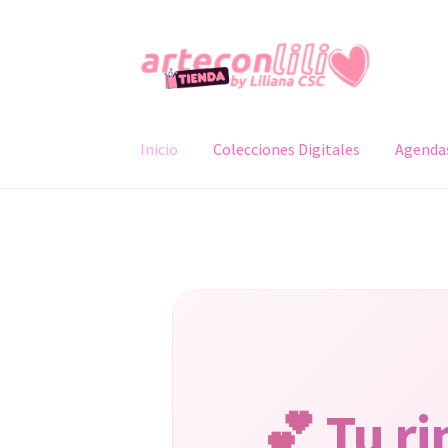
Ir
Ir
a
al
la
contenido
navegación
Inicio
Colecciones Digitales
Agenda
💕 Tu r