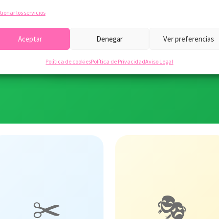
Llévate un código descuento de 30%
tionar los servicios
Aceptar
Denegar
Ver preferencias
¡Quiero mi descuento!
Política de cookies
Política de Privacidad
Aviso Legal
✂️
🎭