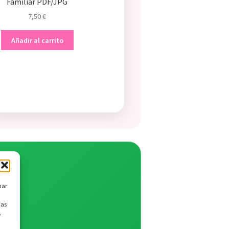
Familiar PDF/JPG
7,50
€
Añadir al carrito
nar
cas
s