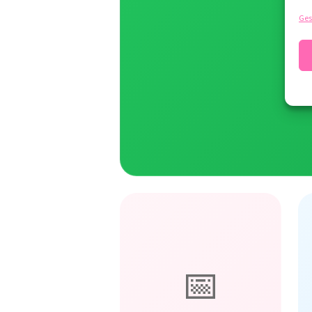
Ges
📅