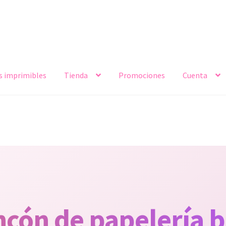
s imprimibles
Tienda
Promociones
Cuenta
incón de papelería b