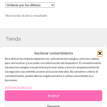
Mostrando el único resultado
Tienda
Gestionar consentimiento
¿Necesitas contactar?
Para ofrecer las mejores experiencias, utilizamos tecnologías como las cookies
para almacenar y/o acceder a la información del dispositivo. El consentimiento
Tienda
de estas tecnologías nos permitirá procesar datos como el comportamiento de
navegación o las identificaciones únicas en este sitio. No consentir o retirar el
Colecciones Scrap
consentimiento, puede afectar negativamente a ciertas características y
funciones.
Sobre ArteconLili – Tu Tienda de Scrapbooking Digital
Gestionar los servicios
Papeles Gratis Digitales
Aceptar
Blog sobre scrapbooking y recursos digitales
Denegar