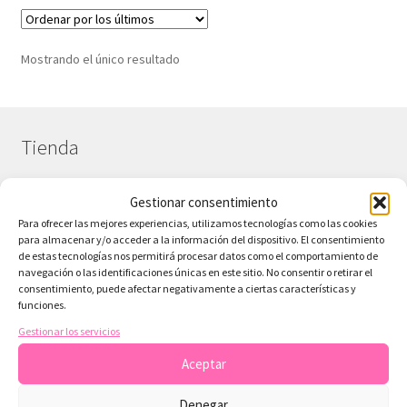
Mostrando el único resultado
Tienda
Gestionar consentimiento
¿Necesitas contactar?
Para ofrecer las mejores experiencias, utilizamos tecnologías como las cookies
para almacenar y/o acceder a la información del dispositivo. El consentimiento
Tienda
de estas tecnologías nos permitirá procesar datos como el comportamiento de
navegación o las identificaciones únicas en este sitio. No consentir o retirar el
Colecciones Scrap
consentimiento, puede afectar negativamente a ciertas características y
funciones.
Sobre ArteconLili – Tu Tienda de Scrapbooking Digital
Gestionar los servicios
Papeles Gratis Digitales
Aceptar
Blog sobre scrapbooking y recursos digitales
Denegar