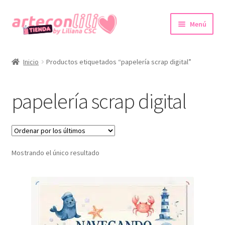
Ir
Ir
Menú
a
al
la
contenido
Inicio
navegación
Inicio
Productos etiquetados “papelería scrap digital”
Colecciones Digitales
papelería scrap digital
Agendas imprimibles
Expandi
Tienda
el
menú
Mostrando el único resultado
Promociones
hijo
Expandi
Cuenta
el
menú
hijo