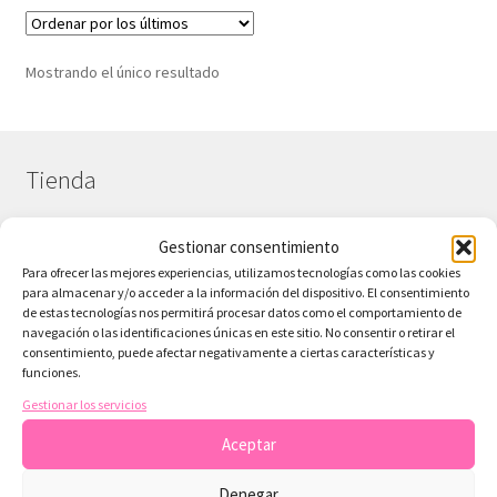
Mostrando el único resultado
Tienda
Gestionar consentimiento
¿Necesitas contactar?
Para ofrecer las mejores experiencias, utilizamos tecnologías como las cookies
para almacenar y/o acceder a la información del dispositivo. El consentimiento
Tienda
de estas tecnologías nos permitirá procesar datos como el comportamiento de
navegación o las identificaciones únicas en este sitio. No consentir o retirar el
Colecciones Scrap
consentimiento, puede afectar negativamente a ciertas características y
funciones.
Sobre ArteconLili – Tu Tienda de Scrapbooking Digital
Gestionar los servicios
Papeles Gratis Digitales
Aceptar
Blog sobre scrapbooking y recursos digitales
Denegar