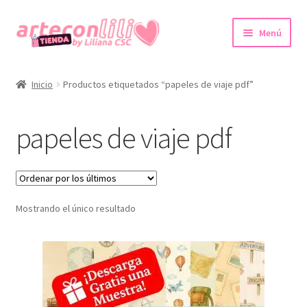
Ir
Ir
Menú
a
al
la
contenido
Inicio
navegación
Inicio
Productos etiquetados “papeles de viaje pdf”
Colecciones Digitales
papeles de viaje pdf
Agendas imprimibles
Expandi
Tienda
el
menú
Mostrando el único resultado
Promociones
hijo
Expandi
Cuenta
el
menú
hijo