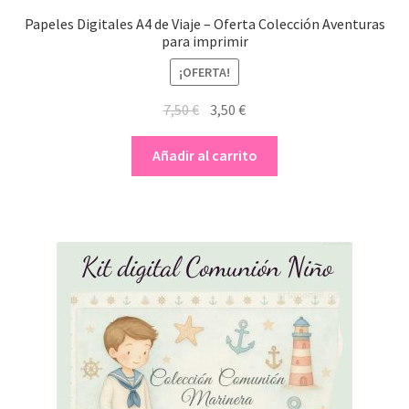
Papeles Digitales A4 de Viaje – Oferta Colección Aventuras
para imprimir
¡OFERTA!
El
El
7,50
€
3,50
€
precio
precio
original
actual
Añadir al carrito
era:
es:
7,50 €.
3,50 €.