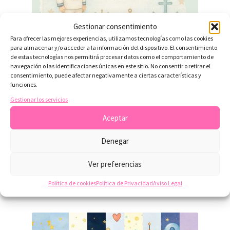
Gestionar consentimiento
Para ofrecer las mejores experiencias, utilizamos tecnologías como las cookies
para almacenar y/o acceder a la información del dispositivo. El consentimiento
de estas tecnologías nos permitirá procesar datos como el comportamiento de
navegación o las identificaciones únicas en este sitio. No consentir o retirar el
consentimiento, puede afectar negativamente a ciertas características y
funciones.
Kit Scrapbooking Primera Comunión Niño – 33 Papeles
Imprimibles
Gestionar los servicios
¡OFERTA!
Aceptar
El
El
7,50
€
3,50
€
Denegar
precio
precio
original
actual
Ver preferencias
Añadir al carrito
era:
es:
Política de cookies
Política de Privacidad
Aviso Legal
7,50 €.
3,50 €.