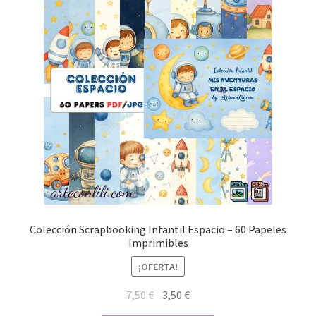
Colección Scrapbooking Infantil Espacio – 60 Papeles
Imprimibles
¡OFERTA!
El
El
7,50
€
3,50
€
precio
precio