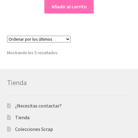
original
actual
Añadir al carrito
era:
es:
7,50 €.
3,50 €.
Ordenado
Mostrando los 5 resultados
por
los
últimos
Tienda
¿Necesitas contactar?
Tienda
Colecciones Scrap