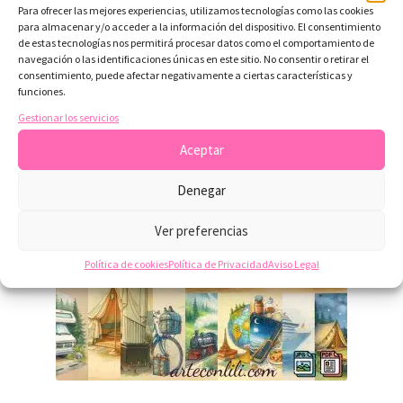
Para ofrecer las mejores experiencias, utilizamos tecnologías como las cookies
para almacenar y/o acceder a la información del dispositivo. El consentimiento
de estas tecnologías nos permitirá procesar datos como el comportamiento de
Productos relacionados
navegación o las identificaciones únicas en este sitio. No consentir o retirar el
consentimiento, puede afectar negativamente a ciertas características y
funciones.
Gestionar los servicios
Aceptar
Denegar
Ver preferencias
Política de cookies
Política de Privacidad
Aviso Legal