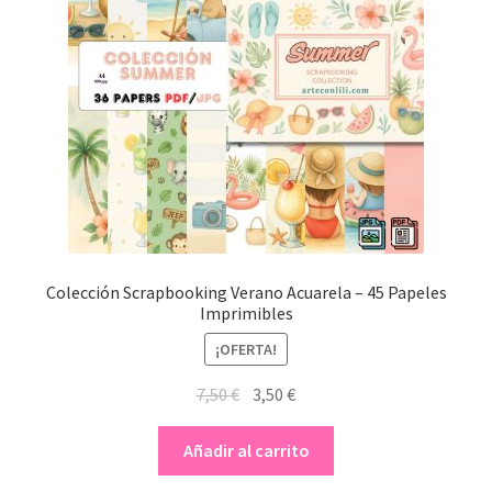
Colección Scrapbooking Verano Acuarela – 45 Papeles
Imprimibles
¡OFERTA!
El
El
7,50
€
3,50
€
precio
precio
original
actual
Añadir al carrito
era:
es: