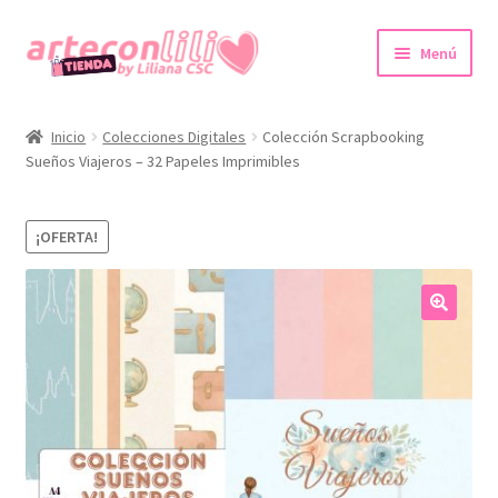
Ir
Ir
Menú
a
al
la
contenido
Inicio
navegación
Inicio
Colecciones Digitales
Colección Scrapbooking
Sueños Viajeros – 32 Papeles Imprimibles
Colecciones Digitales
Agendas imprimibles
¡OFERTA!
Expandi
Tienda
el
menú
🔍
Promociones
hijo
Expandi
Cuenta
el
menú
hijo