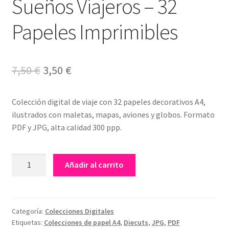
Sueños Viajeros – 32
Papeles Imprimibles
El
El
7,50
€
3,50
€
precio
precio
Colección digital de viaje con 32 papeles decorativos A4,
original
actual
ilustrados con maletas, mapas, aviones y globos. Formato
era:
es:
PDF y JPG, alta calidad 300 ppp.
7,50 €.
3,50 €.
Colección
Añadir al carrito
Scrapbooking
Sueños
Viajeros
–
Categoría:
Colecciones Digitales
Etiquetas:
Colecciones de papel A4
,
Diecuts
,
JPG
,
PDF
32