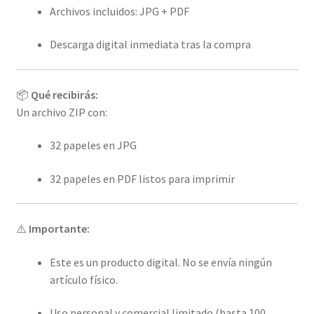
Archivos incluidos: JPG + PDF
Descarga digital inmediata tras la compra
📦
Qué recibirás:
Un archivo ZIP con:
32 papeles en JPG
32 papeles en PDF listos para imprimir
⚠️
Importante:
Este es un producto digital. No se envía ningún
artículo físico.
Uso personal y comercial limitado (hasta 100