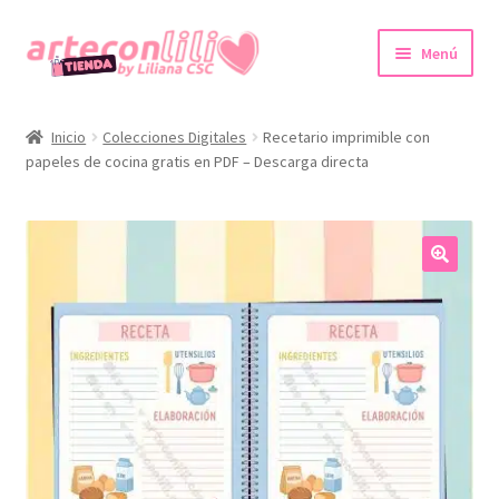
Ir
Ir
Menú
a
al
la
contenido
Inicio
navegación
Inicio
Colecciones Digitales
Recetario imprimible con
papeles de cocina gratis en PDF – Descarga directa
Colecciones Digitales
Agendas imprimibles
Expandi
Tienda
🔍
el
menú
Promociones
hijo
Expandi
Cuenta
el
menú
hijo