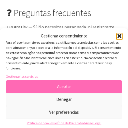
❓ Preguntas frecuentes
¿Es gratis?
— Sí. No necesitas pagar nada, ni registrarte.
Gestionar consentimiento
¿Puedo usarlo comercialmente?
— Solo para uso personal
Para ofrecer las mejores experiencias, utilizamos tecnologías como las cookies
o artesanal limitado. No se permite revenderlo ni
para almacenar y/o acceder a la información del dispositivo. El consentimiento
de estas tecnologías nos permitirá procesar datos como el comportamiento de
distribuirlo digitalmente.
navegación o las identificaciones únicas en este sitio. No consentir o retirar el
consentimiento, puede afectar negativamente a ciertas características y
¿Qué programas puedo usar?
— Cualquier programa que
funciones.
permita abrir imágenes: Canva, Photoshop, Word,
Gestionar los servicios
InDesign o apps de corte.
Aceptar
Denegar
📥 Descárgalo ahora y empieza
Ver preferencias
tu recetario
Política de cookies
Política de Privacidad
Aviso Legal