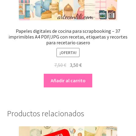
Papeles digitales de cocina para scrapbooking – 37
imprimibles A4 PDF/JPG con recetas, etiquetas y recortes
para recetario casero
¡OFERTA!
El
El
7,50
€
3,50
€
precio
precio
original
actual
Añadir al carrito
era:
es:
7,50 €.
3,50 €.
Productos relacionados