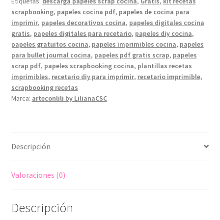
Etiquetas:
descarga papeles scrap cocina
,
Gratis
,
kit recetas
scrapbooking
,
papeles cocina pdf
,
papeles de cocina para
imprimir
,
papeles decorativos cocina
,
papeles digitales cocina
gratis
,
papeles digitales para recetario
,
papeles diy cocina
,
papeles gratuitos cocina
,
papeles imprimibles cocina
,
papeles
para bullet journal cocina
,
papeles pdf gratis scrap
,
papeles
scrap pdf
,
papeles scrapbooking cocina
,
plantillas recetas
imprimibles
,
recetario diy para imprimir
,
recetario imprimible
,
scrapbooking recetas
Marca:
arteconlili by LilianaCSC
Descripción
Valoraciones (0)
Descripción