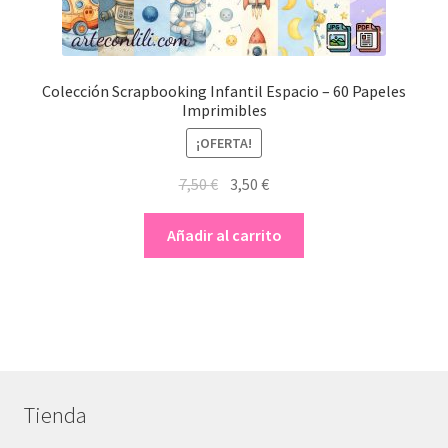
Colección Scrapbooking Infantil Espacio – 60 Papeles
Imprimibles
¡OFERTA!
El
El
7,50
€
3,50
€
precio
precio
original
actual
Añadir al carrito
era:
es:
7,50 €.
3,50 €.
Tienda