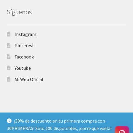
Síguenos
Instagram
Pinterest
Facebook
Youtube
Mi Web Oficial
© 2025 ArteconLili · Todos los derechos reservados ·
¡30% de descuento en tu primera compra con
Política de Privacidad
·
Términos y Condiciones
·
30PRIMERAS! Solo 100 disponibles, ¡corre que vuela!
Reembolsos