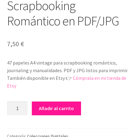
Scrapbooking
Romántico en PDF/JPG
7,50
€
47 papeles A4 vintage para scrapbooking romántico,
journaling y manualidades. PDF y JPG listos para imprimir.
También disponible en Etsy 👉
Cómprala en mi tienda de
Etsy
Vintage
Añadir al carrito
Woman
–
47
Papeles
Categoría:
Colecciones Digitales