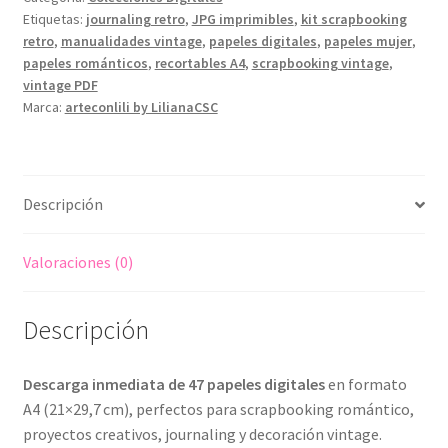
Etiquetas:
journaling retro
,
JPG imprimibles
,
kit scrapbooking
Digitales
retro
,
manualidades vintage
,
papeles digitales
,
papeles mujer
,
para
papeles románticos
,
recortables A4
,
scrapbooking vintage
,
Scrapbooking
vintage PDF
Romántico
Marca:
arteconlili by LilianaCSC
en
PDF/JPG
cantidad
Descripción
Valoraciones (0)
Descripción
Descarga inmediata de 47 papeles digitales
en formato
A4 (21×29,7 cm), perfectos para scrapbooking romántico,
proyectos creativos, journaling y decoración vintage.