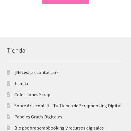
era:
es:
7,50 €.
3,50 €.
Tienda
¿Necesitas contactar?
Tienda
Colecciones Scrap
Sobre ArteconLili – Tu Tienda de Scrapbooking Digital
Papeles Gratis Digitales
Blog sobre scrapbooking y recursos digitales