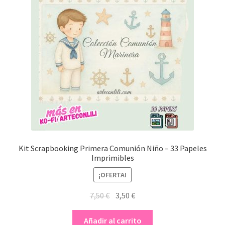
Kit Scrapbooking Primera Comunión Niño – 33 Papeles
Imprimibles
¡OFERTA!
El
El
7,50
€
3,50
€
precio
precio
original
actual
Añadir al carrito