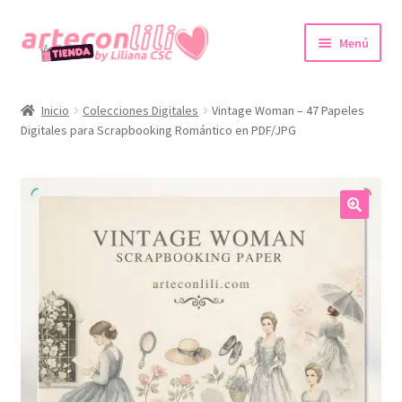
Ir
Ir
Menú
a
al
la
contenido
Inicio
navegación
Inicio
Colecciones Digitales
Vintage Woman – 47 Papeles
Digitales para Scrapbooking Romántico en PDF/JPG
Colecciones Digitales
Agendas imprimibles
Expandi
Tienda
🔍
el
menú
Promociones
hijo
Expandi
Cuenta
el
menú
hijo