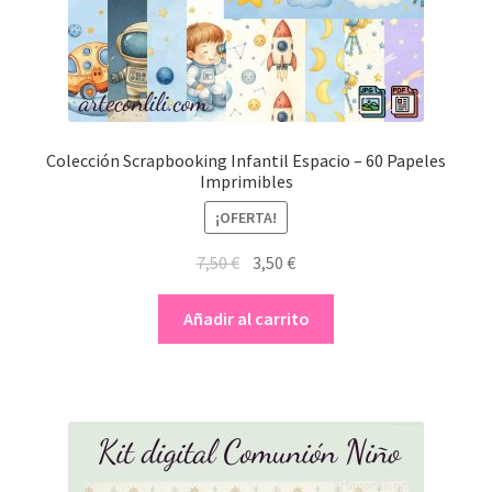
Colección Scrapbooking Infantil Espacio – 60 Papeles
Imprimibles
¡OFERTA!
El
El
7,50
€
3,50
€
precio
precio
original
actual
Añadir al carrito
era:
es:
7,50 €.
3,50 €.