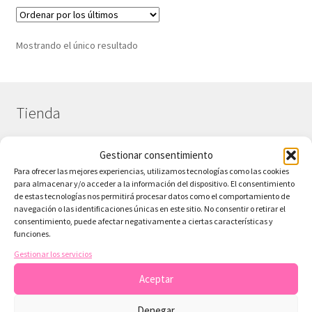
Mostrando el único resultado
Tienda
Gestionar consentimiento
¿Necesitas contactar?
Para ofrecer las mejores experiencias, utilizamos tecnologías como las cookies
para almacenar y/o acceder a la información del dispositivo. El consentimiento
Tienda
de estas tecnologías nos permitirá procesar datos como el comportamiento de
navegación o las identificaciones únicas en este sitio. No consentir o retirar el
Colecciones Scrap
consentimiento, puede afectar negativamente a ciertas características y
funciones.
Sobre ArteconLili – Tu Tienda de Scrapbooking Digital
Gestionar los servicios
Papeles Gratis Digitales
Aceptar
Blog sobre scrapbooking y recursos digitales
Denegar