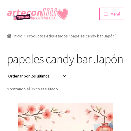
Ir
Ir
Menú
a
al
la
contenido
Inicio
navegación
Inicio
Productos etiquetados “papeles candy bar Japón”
Colecciones Digitales
papeles candy bar Japón
Agendas imprimibles
Expandi
Tienda
el
menú
Mostrando el único resultado
Promociones
hijo
Expandi
Cuenta
el
menú
hijo