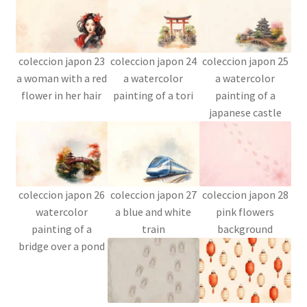
coleccion japon 23
coleccion japon 24
coleccion japon 25
a woman with a red
a watercolor
a watercolor
flower in her hair
painting of a tori
painting of a
japanese castle
coleccion japon 26
coleccion japon 27
coleccion japon 28
watercolor
a blue and white
pink flowers
painting of a
train
background
bridge over a pond