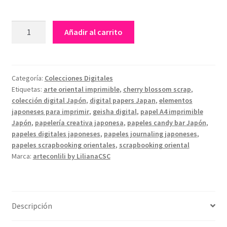
Colección
Añadir al carrito
Digital
Estilo
Japón
Oriental
Categoría:
Colecciones Digitales
Etiquetas:
arte oriental imprimible
,
cherry blossom scrap
,
–
colección digital Japón
,
digital papers Japan
,
elementos
59
japoneses para imprimir
,
geisha digital
,
papel A4 imprimible
Papeles
Japón
,
papelería creativa japonesa
,
papeles candy bar Japón
,
para
papeles digitales japoneses
,
papeles journaling japoneses
,
Imprimir
papeles scrapbooking orientales
,
scrapbooking oriental
en
Marca:
arteconlili by LilianaCSC
A4
•
Geishas,
Cerezos,
Descripción
Templos