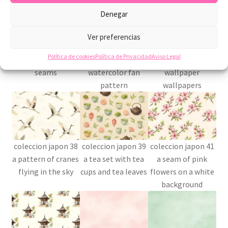
Denegar
Ver preferencias
coleccion japon 35
coleccion japon 36
coleccion japon 37
Política de cookies
Política de Privacidad
Aviso Legal
japanese style
a pink and blue
cherry blossom
seams
watercolor fan
wallpaper
pattern
wallpapers
coleccion japon 38
coleccion japon 39
coleccion japon 41
a pattern of cranes
a tea set with tea
a seam of pink
flying in the sky
cups and tea leaves
flowers on a white
background