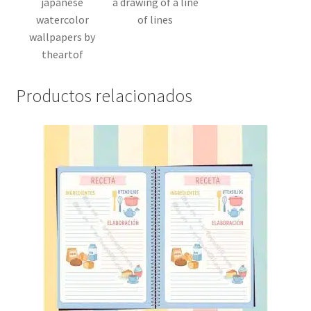
japanese
a drawing of a line
watercolor
of lines
wallpapers by
theartof
Productos relacionados