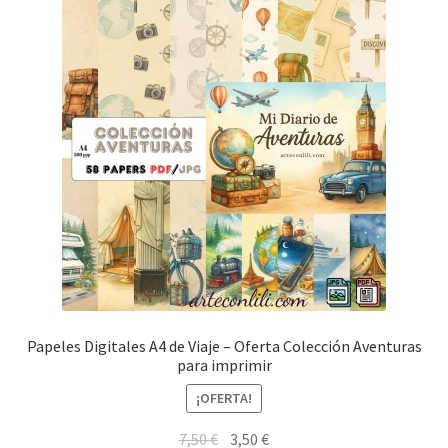
Papeles Digitales A4 de Viaje – Oferta Colección Aventuras
para imprimir
¡OFERTA!
El
El
7,50
€
3,50
€