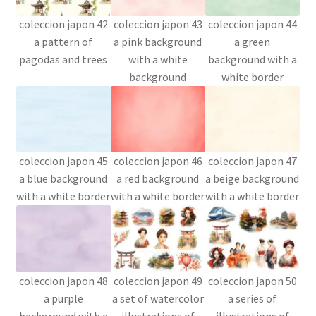
coleccion japon 42
coleccion japon 43
coleccion japon 44
a pattern of
a pink background
a green
pagodas and trees
with a white
background with a
background
white border
coleccion japon 45
coleccion japon 46
coleccion japon 47
a blue background
a red background
a beige background
with a white border
with a white border
with a white border
coleccion japon 48
coleccion japon 49
coleccion japon 50
a purple
a set of watercolor
a series of