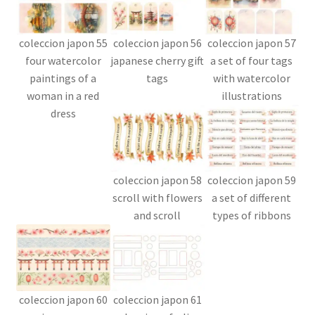
coleccion japon 55
coleccion japon 56
coleccion japon 57
four watercolor
japanese cherry gift
a set of four tags
paintings of a
tags
with watercolor
woman in a red
illustrations
dress
coleccion japon 58
coleccion japon 59
scroll with flowers
a set of different
and scroll
types of ribbons
coleccion japon 60
coleccion japon 61