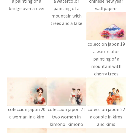
a painting of a
a watercolor
chinese new year
bridge over a river
painting of a
wallpapers
mountain with
trees and a lake
coleccion japon 19
a watercolor
painting of a
mountain with
cherry trees
coleccion japon 20
coleccion japon 21
coleccion japon 22
a woman in a kim
two women in
a couple in kims
kimonoi kimono
and kims