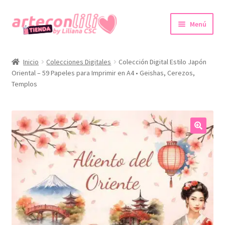
Ir
Ir
Menú
a
al
la
contenido
Inicio
navegación
Inicio
Colecciones Digitales
Colección Digital Estilo Japón
Oriental – 59 Papeles para Imprimir en A4 • Geishas, Cerezos,
Colecciones Digitales
Templos
Agendas imprimibles
Expandi
Tienda
el
🔍
menú
Promociones
hijo
Expandi
Cuenta
el
menú
hijo