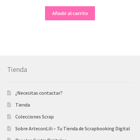
precio
precio
original
actual
Añadir al carrito
era:
es:
7,50 €.
3,50 €.
Tienda
¿Necesitas contactar?
Tienda
Colecciones Scrap
Sobre ArteconLili – Tu Tienda de Scrapbooking Digital