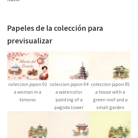
Papeles de la colección para
previsualizar
coleccion japon 01
coleccion japon 04
coleccion japon 05
a woman in a
a watercolor
a house with a
kimono
painting of a
green roof and a
pagoda tower
small garden