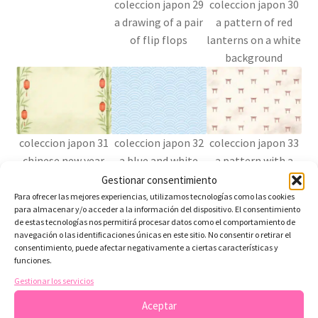
coleccion japon 29
coleccion japon 30
a drawing of a pair
a pattern of red
of flip flops
lanterns on a white
background
coleccion japon 31
coleccion japon 32
coleccion japon 33
chinese new year
a blue and white
a pattern with a
background
pattern with wavy
red tori
Gestionar consentimiento
waves
Para ofrecer las mejores experiencias, utilizamos tecnologías como las cookies
para almacenar y/o acceder a la información del dispositivo. El consentimiento
de estas tecnologías nos permitirá procesar datos como el comportamiento de
navegación o las identificaciones únicas en este sitio. No consentir o retirar el
consentimiento, puede afectar negativamente a ciertas características y
funciones.
coleccion japon 34
a white and blue
Gestionar los servicios
cloud pattern
Aceptar