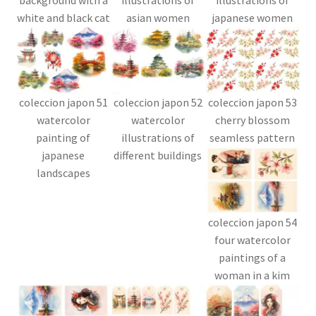
background with a
illustrations of
illustrations of
white and black cat
asian women
japanese women
coleccion japon 51
coleccion japon 52
coleccion japon 53
watercolor
watercolor
cherry blossom
painting of
illustrations of
seamless pattern
japanese
different buildings
landscapes
coleccion japon 54
four watercolor
paintings of a
woman in a kim