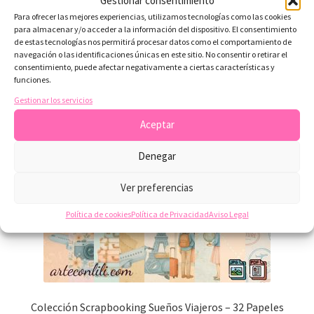
Gestionar consentimiento
Para ofrecer las mejores experiencias, utilizamos tecnologías como las cookies
Productos relacionados
para almacenar y/o acceder a la información del dispositivo. El consentimiento
de estas tecnologías nos permitirá procesar datos como el comportamiento de
navegación o las identificaciones únicas en este sitio. No consentir o retirar el
consentimiento, puede afectar negativamente a ciertas características y
funciones.
Gestionar los servicios
Aceptar
Denegar
Ver preferencias
Política de cookies
Política de Privacidad
Aviso Legal
Colección Scrapbooking Sueños Viajeros – 32 Papeles