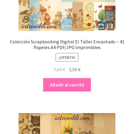
Colección Scrapbooking Digital El Taller Encantado – 41
Papeles A4 PDF/JPG Imprimibles
¡OFERTA!
El
El
7,50
€
3,50
€
precio
precio
original
actual
Añadir al carrito
era:
es:
7,50 €.
3,50 €.