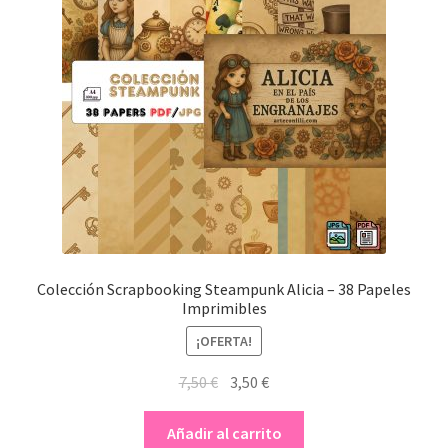
Colección Scrapbooking Steampunk Alicia – 38 Papeles
Imprimibles
¡OFERTA!
El
El
7,50
€
3,50
€
precio
precio
original
actual
Añadir al carrito