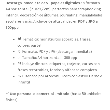
Descarga inmediata de 51 papeles digitales
en formato
A4 horizontal (21×29,7 cm), perfectos para scrapbooking
infantil, decoración de álbumes, journaling, manualidades
escolares y más. Archivos de alta calidad en
PDF y JPG a
300 ppp
.
👾 Temática: monstruitos adorables, frases,
colores pastel
📁 Formato: PDF y JPG (descarga inmediata)
📐 Tamaño: A4 horizontal – 300 ppp
🎁 Incluye die cuts, etiquetas, tarjetas, cartas con
frases recortables, fondos y alfabeto completo
🎨 Diseñado por arteconlili.com con estilo tierno e
infantil
✅
Uso personal o comercial limitado
(hasta 50 unidades
físicas)