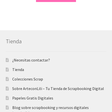
era:
es:
7,50 €.
3,50 €.
Tienda
¿Necesitas contactar?
Tienda
Colecciones Scrap
Sobre ArteconLili – Tu Tienda de Scrapbooking Digital
Papeles Gratis Digitales
Blog sobre scrapbooking y recursos digitales