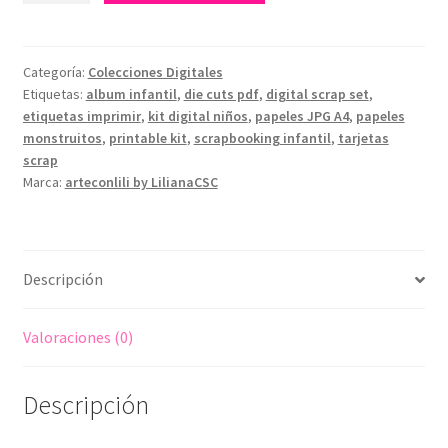
Monstruitos
–
51
Categoría:
Colecciones Digitales
Etiquetas:
album infantil
,
die cuts pdf
,
digital scrap set
,
Papeles
etiquetas imprimir
,
kit digital niños
,
papeles JPG A4
,
papeles
A4
monstruitos
,
printable kit
,
scrapbooking infantil
,
tarjetas
Imprimibles
scrap
para
Marca:
arteconlili by LilianaCSC
Scrapbooking
Infantil
PDF/JPG
cantidad
Descripción
Valoraciones (0)
Descripción