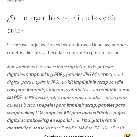
recursos.
¿Se incluyen frases, etiquetas y die
cuts?
Sí. Incluye tarjetas, frases inspiradoras, etiquetas, banners,
cenefas, die cuts y abecedario completo para recortar.
Monstruitos es una colección scrap infantil de
papeles
digitales scrapbooking PDF
y
papeles JPG A4 scrap
(papel
digital para imprimir JPG), un
kit imprimible scrap
con
die
cuts para imprimir
, etiquetas y alfabetos —un
printable scrap
set PDF
100% descargable para manualidades— ideal para
quienes buscan
papeles para imprimir scrap
,
papeles para
scrapbooking PDF
,
papeles JPG para manualidades
,
papel
digital scrapbooking en español
y un
kit digital infantil
monstruitos
, pensado para España, México, EE. UU. y Brasil.