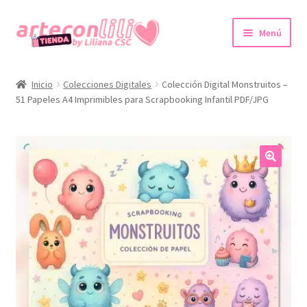
Ir
Ir
Menú
a
al
la
contenido
Inicio
navegación
Inicio
Colecciones Digitales
Colección Digital Monstruitos –
51 Papeles A4 Imprimibles para Scrapbooking Infantil PDF/JPG
Colecciones Digitales
Agendas imprimibles
Expandi
Tienda
🔍
el
menú
Promociones
hijo
Expandi
Cuenta
el
menú
hijo